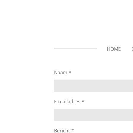
Ga
direct
naar
de
hoofdinhoud
HOME
Naam *
E-mailadres *
Bericht *